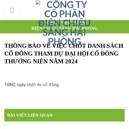
Skip
to
content
CÔNG TY CỔ PHẦN
ĐIỆN CHIẾU SÁNG HẢI PHÒNG
THÔNG BÁO VỀ VIỆC CHỐT DANH SÁCH
CỔ ĐÔNG THAM DỰ ĐẠI HỘI CỔ ĐÔNG
THƯỜNG NIÊN NĂM 2024
TBNQ ngày chốt ds cổ đông
BÀI VIẾT LIÊN QUAN