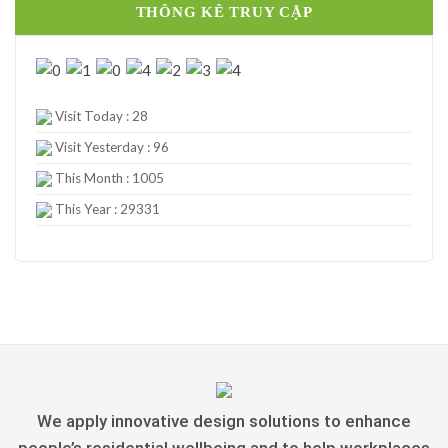
THÔNG KÊ TRUY CẬP
Visit Today : 28
Visit Yesterday : 96
This Month : 1005
This Year : 29331
We apply innovative design solutions to enhance