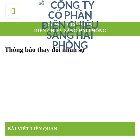
Skip
to
content
CÔNG TY CỔ PHẦN
ĐIỆN CHIẾU SÁNG HẢI PHÒNG
Thông báo thay đổi nhân sự
BÀI VIẾT LIÊN QUAN