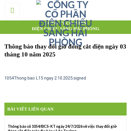
Skip
to
content
CÔNG TY CỔ PHẦN
ĐIỆN CHIẾU SÁNG HẢI PHÒNG
Thông báo thay đổi giờ đóng cắt điện ngày 03
tháng 10 năm 2025
1054Thong bao L15 ngay 2.10.2025.signed
BÀI VIẾT LIÊN QUAN
Thông báo số 1054/ĐCS-KT ngày 24/7/2026 về việc thay đổi giờ
đóng cắt điện trên địa bàn xã An Trường