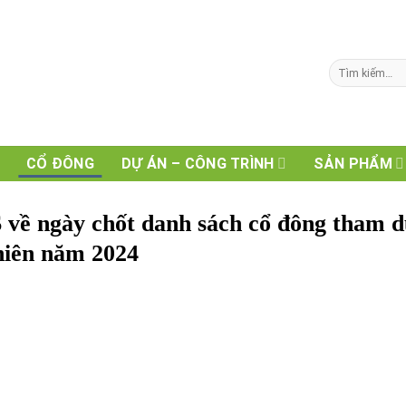
CÔNG TY CỔ PHẦN
ĐIỆN CHIẾU SÁNG HẢI
Tìm
kiếm:
PHÒNG
CỔ ĐÔNG
DỰ ÁN – CÔNG TRÌNH
SẢN PHẨM
 ngày chốt danh sách cổ đông tham 
niên năm 2024