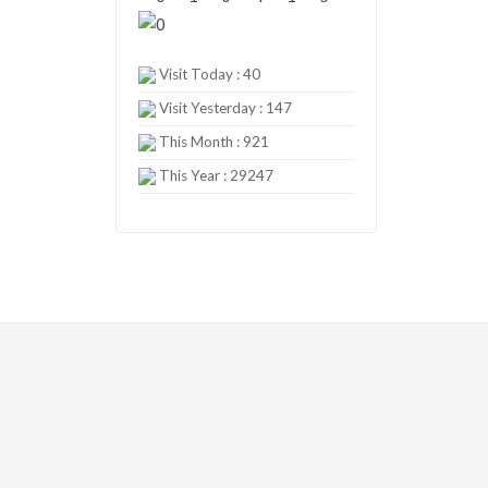
Visit Today : 40
Visit Yesterday : 147
This Month : 921
This Year : 29247