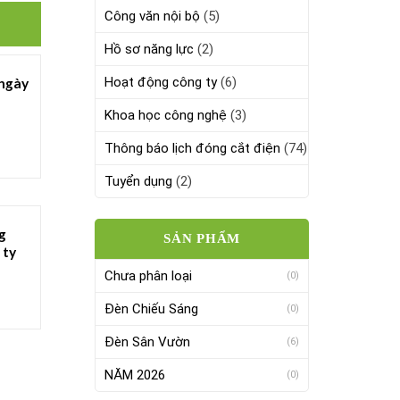
Công văn nội bộ
(5)
Hồ sơ năng lực
(2)
Hoạt động công ty
(6)
ngày
Khoa học công nghệ
(3)
ký
n chi
Thông báo lịch đóng cắt điện
(74)
25
Tuyển dụng
(2)
g
SẢN PHẨM
 ty
Chưa phân loại
(0)
Đèn Chiếu Sáng
(0)
Đèn Sân Vườn
(6)
NĂM 2026
(0)