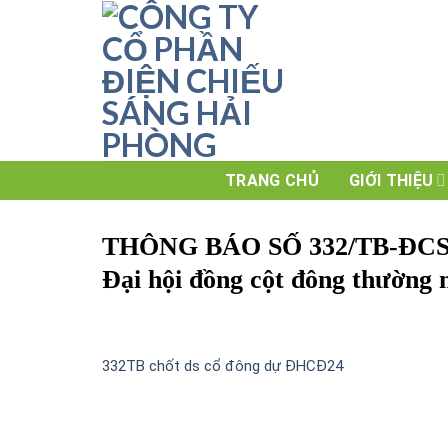
Skip
to
content
TRANG CHỦ
GIỚI THIỆU
THÔNG BÁO SỐ 332/TB-ĐCS về
Đại hội đồng cột đông thường 
332TB chốt ds cổ đông dự ĐHCĐ24