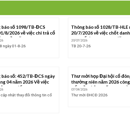
 báo số 1098/TB-ĐCS
Thông báo số 1028/TB-HLE 
1/8/2026 về việc chi trả cổ
20/7/2026 về việc chốt danh
ằng tiền năm 2025
sách cổ đông và ngày đăng 
26
20/07/2026
cuối cùng để thực hiện quyề
8 ngày 01-8-26
TB 20-7-26
trả cổ tức bằng tiền năm 20
 báo số: 452/TB-ĐCS ngày
Thư mời họp Đại hội cổ đôn
áng 04 năm 2026 Về việc
thường niên năm 2026 công
ật thay đổi thông tin cá
Cổ phần điện chiếu sáng Hải
26
07/04/2026
của cổ đông
Phòng
cập nhật thay đổi thông tin cổ
Thư mời ĐHCĐ 2026