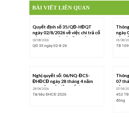
BÀI VIẾT LIÊN QUAN
Quyết định số 35/QĐ-HĐQT
Thông
ngày 02/8/2026 về việc chi trả cổ
ngày 0
tức cho người sở hữu chứng
tức b
02/08/2026
01/08/20
khoán bằng tiền năm 2025 của
QĐ 35 ngày 02-8-26
TB 109
Công ty CP Điện chiếu sáng HP
Nghị quyết số: 06/NQ-ĐCS-
Thông
ĐHĐCĐ ngày 28 tháng 4 năm
07 th
2026 Đại hội đồng cổ đông
cập nh
28/04/2026
07/04/20
thường niên năm 2026 công ty
nhân 
Tài liệu ĐHCĐ 2026
452 TB 
Cổ phần điện chiếu sáng Hải
đông
Phòng