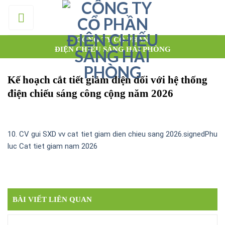
Skip
to
content
CÔNG TY CỔ PHẦN
ĐIỆN CHIẾU SÁNG HẢI PHÒNG
Kế hoạch cắt tiết giảm điện đối với hệ thống
điện chiếu sáng công cộng năm 2026
10. CV gui SXD vv cat tiet giam dien chieu sang 2026.signed
Phu
luc Cat tiet giam nam 2026
BÀI VIẾT LIÊN QUAN